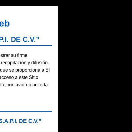
Web
I. DE C.V.”
trar su firme
recopilación y difusión
que se proporciona a El
acceso a este Sitio
to, por favor no acceda
A.P.I. DE C.V.”