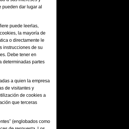
e pueden dar lugar al
iere puede leerlas,
 cookies, la mayoría de
tica o directamente le
s instrucciones de su
nes. Debe tener en
 a determinadas partes
liadas a quien la empresa
s de visitantes y
tilización de cookies a
zación que terceras
arentes" (englobados como
dices de respuesta. Los