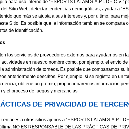
opila para uso interno de “ESPORTS LATAM S.A.P.I. DE C.V.” po
d del Sitio Web, detectar tendencias demográficas, ayudar a 
tenido que más se ajusta a sus intereses y, por último, para mej
este Sitio. Es posible que la información también se comparta c
atos de identificación.
ios
ten los servicios de proveedores externos para ayudarnos en la
r actividades en nuestro nombre como, por ejemplo, el envío de 
 la administración de torneos. Es posible que compartamos su 
sos anteriormente descritos. Por ejemplo, si se registra en un 
ecuencia, obtiene un premio, proporcionaremos información per
n y el proceso de juegos y mercancías.
ÁCTICAS DE PRIVACIDAD DE TERCE
er enlaces a otros sitios ajenos a “ESPORTS LATAM S.A.P.I. DE
ta última NO ES RESPONSABLE DE LAS PRÁCTICAS DE PRI