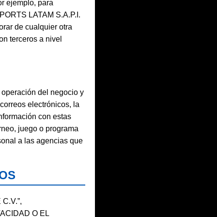
r ejemplo, para
“ESPORTS LATAM S.A.P.I.
orar de cualquier otra
on terceros a nivel
 operación del negocio y
correos electrónicos, la
información con estas
torneo, juego o programa
sonal a las agencias que
ROS
 C.V.”,
VACIDAD O EL