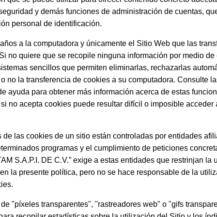
 seguridad y demás funciones de administración de cuentas, qu
ón personal de identificación.
ños a la computadora y únicamente el Sitio Web que las transf
. Si no quiere que se recopile ninguna información por medio de
istemas sencillos que permiten eliminarlas, rechazarlas automá
a o no la transferencia de cookies a su computadora. Consulte la
 de ayuda para obtener más información acerca de estas funcio
 si no acepta cookies puede resultar difícil o imposible acceder
 de las cookies de un sitio están controladas por entidades afi
terminados programas y el cumplimiento de peticiones concreta
 S.A.P.I. DE C.V.” exige a estas entidades que restrinjan la u
en la presente política, pero no se hace responsable de la utili
ies.
 de "píxeles transparentes", "rastreadores web" o "gifs transp
para recopilar estadísticas sobre la utilización del Sitio y los ín