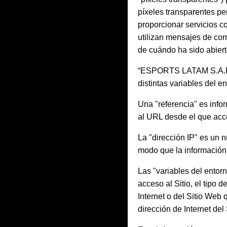
píxeles transparentes pe
proporcionar servicios c
utilizan mensajes de cor
de cuándo ha sido abiert
“ESPORTS LATAM S.A.P.I.
distintas variables del en
Una "referencia" es info
al URL desde el que acce
La "dirección IP" es un n
modo que la información 
Las "variables del entorn
acceso al Sitio, el tipo 
Internet o del Sitio Web 
dirección de Internet del