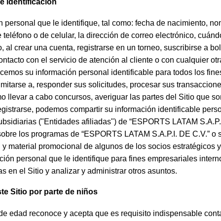
e identificación
 personal que le identifique, tal como: fecha de nacimiento, no
teléfono o de celular, la dirección de correo electrónico, cuánd
o, al crear una cuenta, registrarse en un torneo, suscribirse a bol
tacto con el servicio de atención al cliente o con cualquier otra
cemos su información personal identificable para todos los fine
limitarse a, responder sus solicitudes, procesar sus transaccione
o llevar a cabo concursos, averiguar las partes del Sitio que so
egistrarse, podemos compartir su información identificable pers
subsidiarias ("Entidades afiliadas") de “ESPORTS LATAM S.A.P.I
 sobre los programas de “ESPORTS LATAM S.A.P.I. DE C.V.” o su
 y material promocional de algunos de los socios estratégicos y
ción personal que le identifique para fines empresariales intern
s en el Sitio y analizar y administrar otros asuntos.
te Sitio por parte de niños
r de edad reconoce y acepta que es requisito indispensable conta