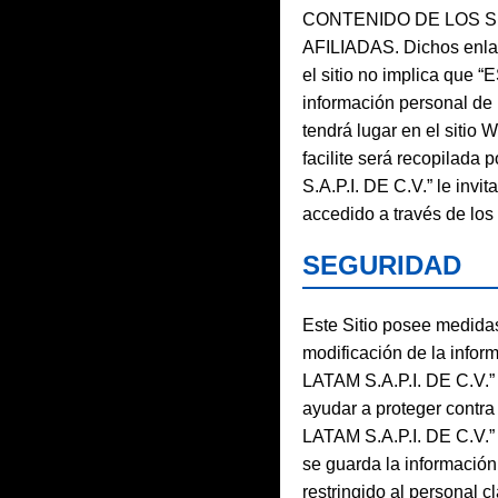
CONTENIDO DE LOS S
AFILIADAS. Dichos enlac
el sitio no implica que “
información personal de i
tendrá lugar en el sitio 
facilite será recopilada
S.A.P.I. DE C.V.” le invi
accedido a través de los 
SEGURIDAD
Este Sitio posee medidas 
modificación de la infor
LATAM S.A.P.I. DE C.V.”
ayudar a proteger contra
LATAM S.A.P.I. DE C.V.” r
se guarda la información
restringido al personal 