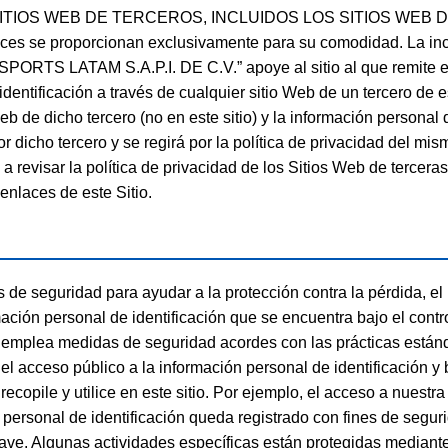
ITIOS WEB DE TERCEROS, INCLUIDOS LOS SITIOS WEB 
es se proporcionan exclusivamente para su comodidad. La inc
ESPORTS LATAM S.A.P.I. DE C.V.” apoye al sitio al que remite el 
dentificación a través de cualquier sitio Web de un tercero de e
Web de dicho tercero (no en este sitio) y la información personal 
 por dicho tercero y se regirá por la política de privacidad de
ta a revisar la política de privacidad de los Sitios Web de tercera
enlaces de este Sitio.
de seguridad para ayudar a la protección contra la pérdida, el 
mación personal de identificación que se encuentra bajo el con
 emplea medidas de seguridad acordes con las prácticas estánd
 el acceso público a la información personal de identificació
ecopile y utilice en este sitio. Por ejemplo, el acceso a nuestr
 personal de identificación queda registrado con fines de segur
clave. Algunas actividades específicas están protegidas mediante