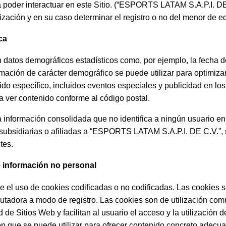
a poder interactuar en este Sitio. (“ESPORTS LATAM S.A.P.I. DE C
zación y en su caso determinar el registro o no del menor de ed
ca
 datos demográficos estadísticos como, por ejemplo, la fecha d
ormación de carácter demográfico se puede utilizar para optimiza
nido específico, incluidos eventos especiales y publicidad en lo
a ver contenido conforme al código postal.
 información consolidada que no identifica a ningún usuario en 
ubsidiarias o afiliadas a “ESPORTS LATAM S.A.P.I. DE C.V.”, s
tes.
 información no personal
e el uso de cookies codificadas o no codificadas. Las cookies 
utadora a modo de registro. Las cookies son de utilización comú
 de Sitios Web y facilitan al usuario el acceso y la utilización d
n que se puede utilizar para ofrecer contenido concreto adecua